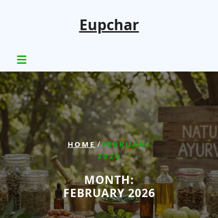
Skip
to
Eupchar
content
/
HOME
FEBRUARY
2026
MONTH:
FEBRUARY 2026