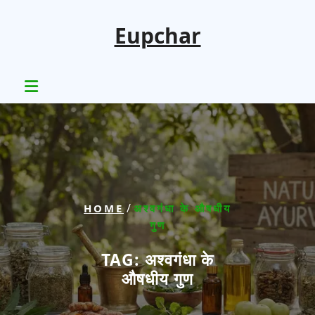
Skip
to
Eupchar
content
/
HOME
अश्वगंधा के औषधीय
गुण
TAG:
अश्वगंधा के
औषधीय गुण