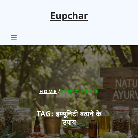
Skip
to
Eupchar
content
/
HOME
इम्यूनिटी बढ़ाने के
उपाय
TAG:
इम्यूनिटी बढ़ाने के
उपाय