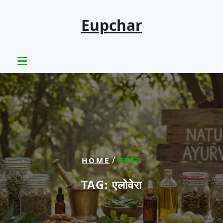
Skip
to
Eupchar
content
/
HOME
एलोवेरा
TAG:
एलोवेरा