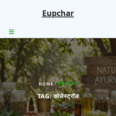
Skip
to
Eupchar
content
/
HOME
कोलेस्ट्रॉल
TAG:
कोलेस्ट्रॉल