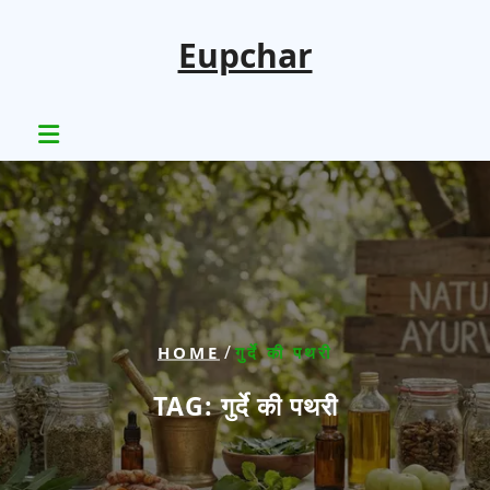
Skip
to
Eupchar
content
/
HOME
गुर्दे की पथरी
TAG:
गुर्दे की पथरी