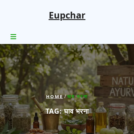
Skip
to
Eupchar
content
/
HOME
घाव भरना
TAG:
घाव भरना