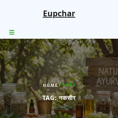
Skip
to
Eupchar
content
/
HOME
नकसीर
TAG:
नकसीर