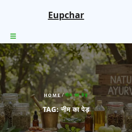
Skip
to
Eupchar
content
/
HOME
नीम का पेड़
TAG:
नीम का पेड़