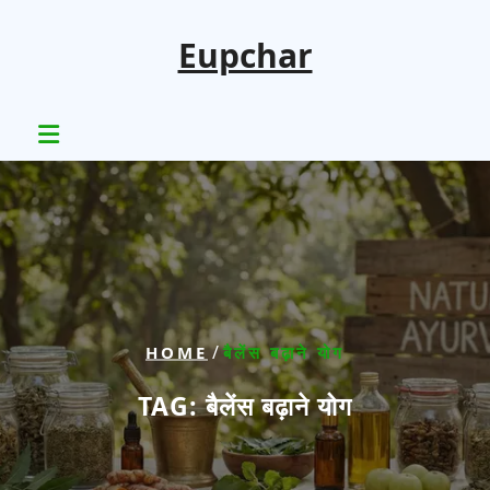
Skip
to
Eupchar
content
/
HOME
बैलेंस बढ़ाने योग
TAG:
बैलेंस बढ़ाने योग