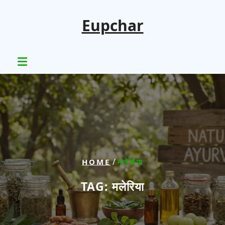
Skip
to
Eupchar
content
/
HOME
मलेरिया
TAG:
मलेरिया