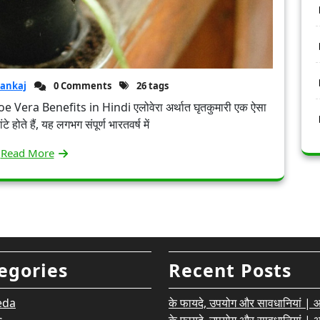
ankaj
0 Comments
26 tags
oe Vera Benefits in Hindi एलोवेरा अर्थात घृतकुमारी एक ऐसा
टे होते हैं, यह लगभग संपूर्ण भारतवर्ष में
Read More
egories
Recent Posts
eda
के फायदे, उपयोग और सावधानियां | आयु
s
के फायदे, उपयोग और सावधानियां | आयु