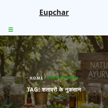
Skip
to
Eupchar
content
/
HOME
शतावरी के नुकसान
TAG:
शतावरी के नुकसान