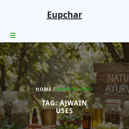
Skip
to
Eupchar
content
/
HOME
AJWAIN USES
TAG:
AJWAIN
USES