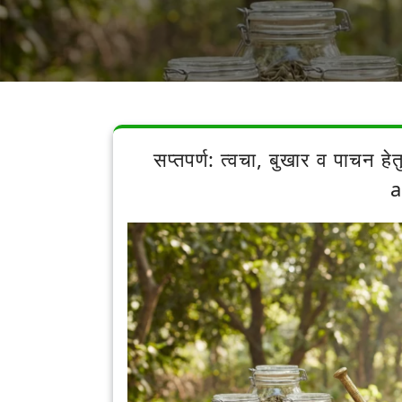
सप्तपर्ण: त्वचा, बुखार व पाचन ह
a