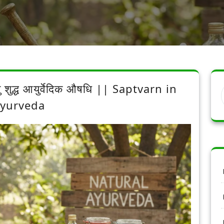
ेतु शुद्ध आयुर्वेदिक औषधि || Saptvarn in
yurveda