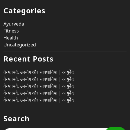
Categories
Ayurveda
Fitness
Health
Uncategorized
Recent Posts
के फायदे, उपयोग और सावधानियां | आयुर्वेद
के फायदे, उपयोग और सावधानियां | आयुर्वेद
के फायदे, उपयोग और सावधानियां | आयुर्वेद
के फायदे, उपयोग और सावधानियां | आयुर्वेद
के फायदे, उपयोग और सावधानियां | आयुर्वेद
Search