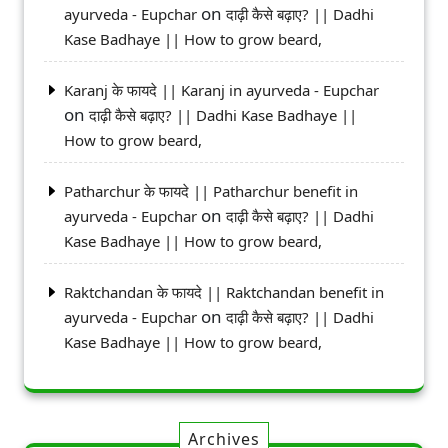
on
ayurveda - Eupchar
दाढ़ी कैसे बढ़ाए? || Dadhi
Kase Badhaye || How to grow beard,
Karanj के फायदे || Karanj in ayurveda - Eupchar
on
दाढ़ी कैसे बढ़ाए? || Dadhi Kase Badhaye ||
How to grow beard,
Patharchur के फायदे || Patharchur benefit in
on
ayurveda - Eupchar
दाढ़ी कैसे बढ़ाए? || Dadhi
Kase Badhaye || How to grow beard,
Raktchandan के फायदे || Raktchandan benefit in
on
ayurveda - Eupchar
दाढ़ी कैसे बढ़ाए? || Dadhi
Kase Badhaye || How to grow beard,
Archives