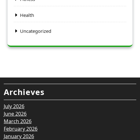
Health
Uncategorized
Archieves
July 2026
June 2026
March 2026
February 2026
January 2026