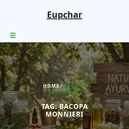
Skip
to
Eupchar
content
/
HOME
BACOPA
MONNIERI
TAG:
BACOPA
MONNIERI