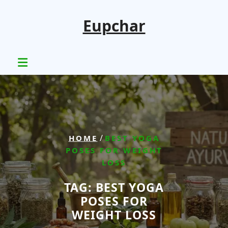
Skip
to
Eupchar
content
/
HOME
BEST YOGA
POSES FOR WEIGHT
LOSS
TAG:
BEST YOGA
POSES FOR
WEIGHT LOSS