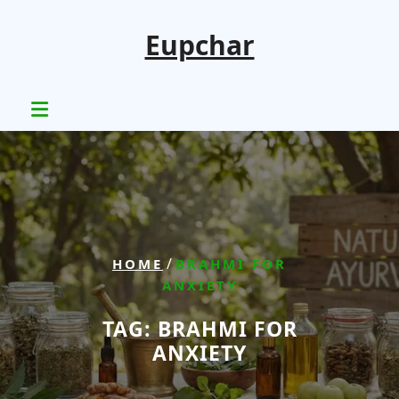
Skip
to
Eupchar
content
/
HOME
BRAHMI FOR
ANXIETY
TAG:
BRAHMI FOR
ANXIETY