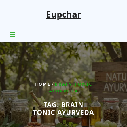
Skip
to
Eupchar
content
/
HOME
BRAIN TONIC
AYURVEDA
TAG:
BRAIN
TONIC AYURVEDA