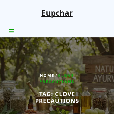
Skip
to
Eupchar
content
/
HOME
CLOVE
PRECAUTIONS
TAG:
CLOVE
PRECAUTIONS