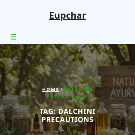
Skip
to
Eupchar
content
/
HOME
DALCHINI
PRECAUTIONS
TAG:
DALCHINI
PRECAUTIONS