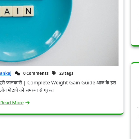
ankaj
0 Comments
23 tags
ेज की पूरी जानकारी | Complete Weight Gain Guide आज के इस
लोग मोटापे की समस्या से ग्रस्त
Read More