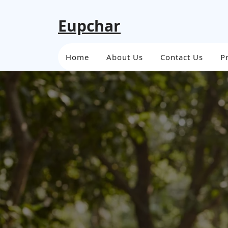
Skip
to
Eupchar
content
Home
About Us
Contact Us
P