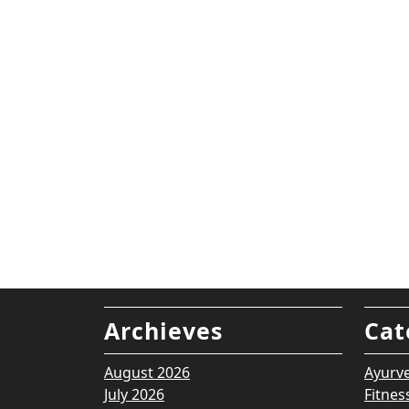
Archieves
Cat
August 2026
Ayurv
July 2026
Fitnes