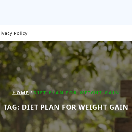
rivacy Policy
/
HOME
DIET PLAN FOR WEIGHT GAIN
TAG:
DIET PLAN FOR WEIGHT GAIN