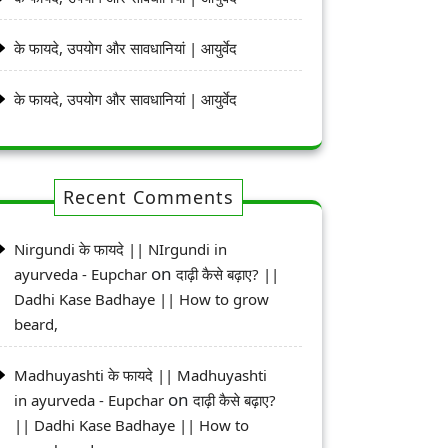
के फायदे, उपयोग और सावधानियां | आयुर्वेद
के फायदे, उपयोग और सावधानियां | आयुर्वेद
Recent Comments
Nirgundi के फायदे || NIrgundi in
on
ayurveda - Eupchar
दाढ़ी कैसे बढ़ाए? ||
Dadhi Kase Badhaye || How to grow
beard,
Madhuyashti के फायदे || Madhuyashti
on
in ayurveda - Eupchar
दाढ़ी कैसे बढ़ाए?
|| Dadhi Kase Badhaye || How to