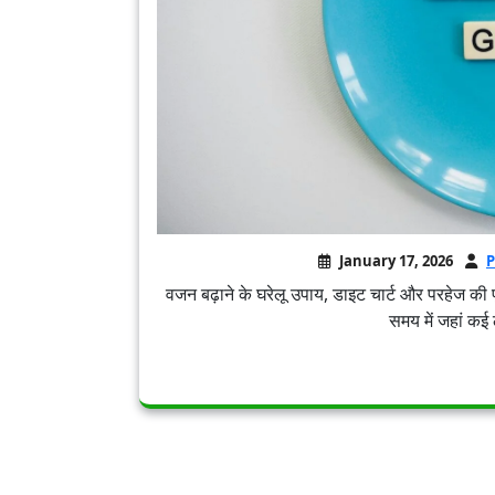
January 17, 2026
P
वजन बढ़ाने के घरेलू उपाय, डाइट चार्ट और परह
समय में जहां कई 