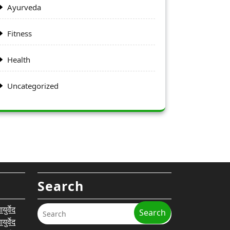
Ayurveda
Fitness
Health
Uncategorized
Search
र्वेद
Search
र्वेद