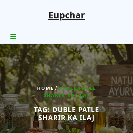
Skip
to
Eupchar
content
/
HOME
DUBLE PATLE
SHARIR KA ILAJ
TAG:
DUBLE PATLE
SHARIR KA ILAJ