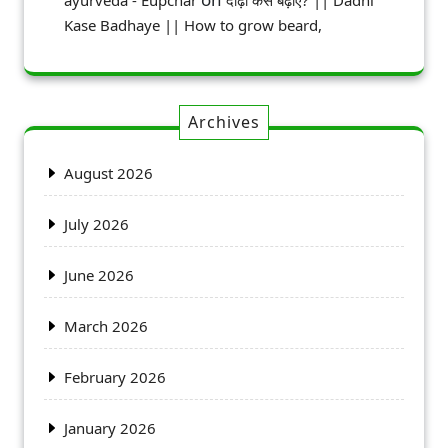
ayurveda - Eupchar
दाढ़ी कैसे बढ़ाए? || Dadhi
Kase Badhaye || How to grow beard,
Archives
August 2026
July 2026
June 2026
March 2026
February 2026
January 2026