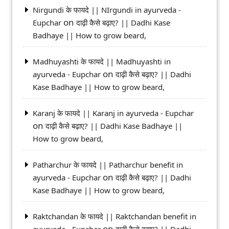
Nirgundi के फायदे || NIrgundi in ayurveda -
on
Eupchar
दाढ़ी कैसे बढ़ाए? || Dadhi Kase
Badhaye || How to grow beard,
Madhuyashti के फायदे || Madhuyashti in
on
ayurveda - Eupchar
दाढ़ी कैसे बढ़ाए? || Dadhi
Kase Badhaye || How to grow beard,
Karanj के फायदे || Karanj in ayurveda - Eupchar
on
दाढ़ी कैसे बढ़ाए? || Dadhi Kase Badhaye ||
How to grow beard,
Patharchur के फायदे || Patharchur benefit in
on
ayurveda - Eupchar
दाढ़ी कैसे बढ़ाए? || Dadhi
Kase Badhaye || How to grow beard,
Raktchandan के फायदे || Raktchandan benefit in
on