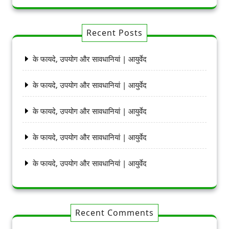
Recent Posts
के फायदे, उपयोग और सावधानियां | आयुर्वेद
के फायदे, उपयोग और सावधानियां | आयुर्वेद
के फायदे, उपयोग और सावधानियां | आयुर्वेद
के फायदे, उपयोग और सावधानियां | आयुर्वेद
के फायदे, उपयोग और सावधानियां | आयुर्वेद
Recent Comments