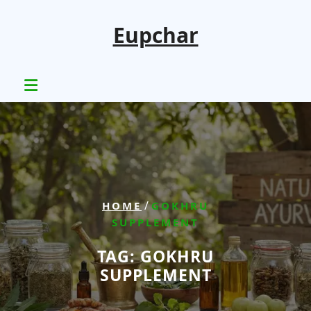
Skip
to
Eupchar
content
/
HOME
GOKHRU
SUPPLEMENT
TAG:
GOKHRU
SUPPLEMENT