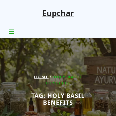
Skip
to
Eupchar
content
/
HOME
HOLY BASIL
BENEFITS
TAG:
HOLY BASIL
BENEFITS