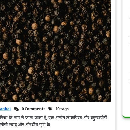
ankaj
0 Comments
10 tags
 “मरिच” के नाम से जाना जाता है, एक अत्यंत लोकप्रिय और बहुउपयोगी
तीखे स्वाद और औषधीय गुणों के