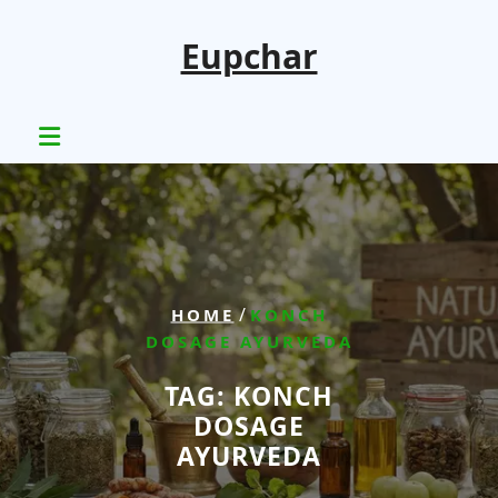
Skip
to
Eupchar
content
/
HOME
KONCH
DOSAGE AYURVEDA
TAG:
KONCH
DOSAGE
AYURVEDA