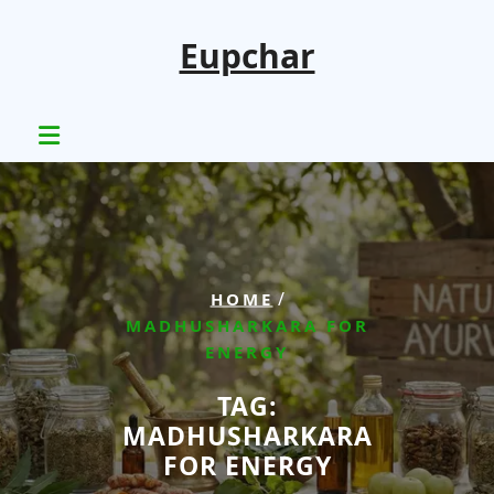
Skip
to
Eupchar
content
/
HOME
MADHUSHARKARA FOR
ENERGY
TAG:
MADHUSHARKARA
FOR ENERGY