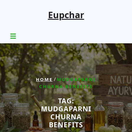
Skip
to
Eupchar
content
/
HOME
MUDGAPARNI
CHURNA BENEFITS
TAG:
MUDGAPARNI
CHURNA
BENEFITS