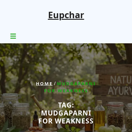
Skip
to
Eupchar
content
/
HOME
MUDGAPARNI
FOR WEAKNESS
TAG:
MUDGAPARNI
FOR WEAKNESS