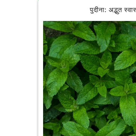
पुदीना: अद्भुत स्व