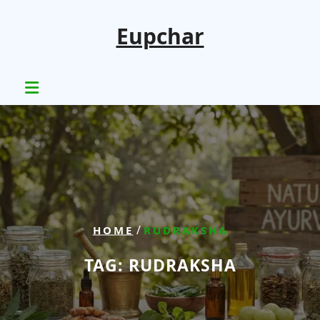
Skip
to
Eupchar
content
/
HOME
RUDRAKSHA
TAG:
RUDRAKSHA