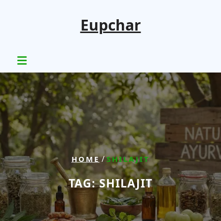
Skip
to
Eupchar
content
/
HOME
SHILAJIT
TAG:
SHILAJIT