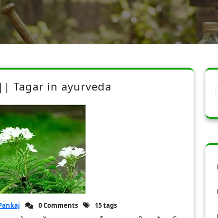
 || Tagar in ayurveda
Pankaj
0 Comments
15 tags