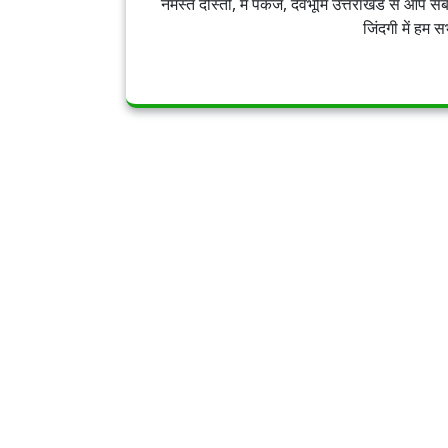
नमस्ते दोस्तों, मैं पंकज, देवभूमि उत्तराखंड से 
जिंदगी में हम 