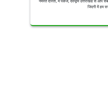
नमस्ते दोस्तों, मैं पंकज, देवभूमि उत्तराखंड से 
जिंदगी में हम 