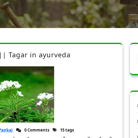
 || Tagar in ayurveda
Pankaj
0 Comments
15 tags