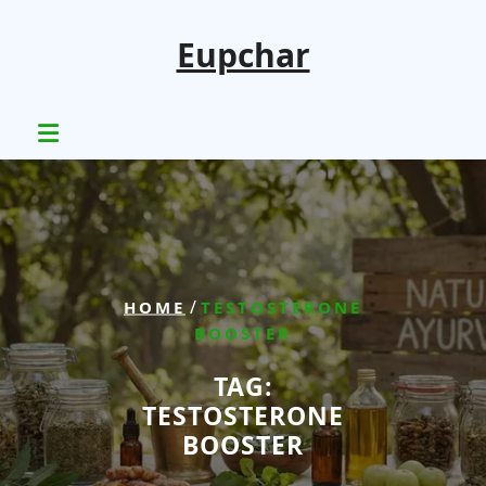
Skip
to
Eupchar
content
/
HOME
TESTOSTERONE
BOOSTER
TAG:
TESTOSTERONE
BOOSTER