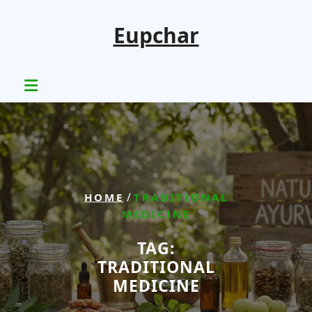
Skip
to
Eupchar
content
/
HOME
TRADITIONAL
MEDICINE
TAG:
TRADITIONAL
MEDICINE