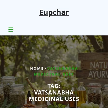
Skip
to
Eupchar
content
/
HOME
VATSANABHA
MEDICINAL USES
TAG:
VATSANABHA
MEDICINAL USES