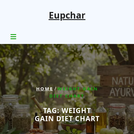
Skip
to
Eupchar
content
/
HOME
WEIGHT GAIN
DIET CHART
TAG:
WEIGHT
GAIN DIET CHART