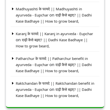
Madhuyashti के फायदे || Madhuyashti in
on
ayurveda - Eupchar
दाढ़ी कैसे बढ़ाए? || Dadhi
Kase Badhaye || How to grow beard,
Karanj के फायदे || Karanj in ayurveda - Eupchar
on
दाढ़ी कैसे बढ़ाए? || Dadhi Kase Badhaye ||
How to grow beard,
Patharchur के फायदे || Patharchur benefit in
on
ayurveda - Eupchar
दाढ़ी कैसे बढ़ाए? || Dadhi
Kase Badhaye || How to grow beard,
Raktchandan के फायदे || Raktchandan benefit in
on
ayurveda - Eupchar
दाढ़ी कैसे बढ़ाए? || Dadhi
Kase Badhaye || How to grow beard,