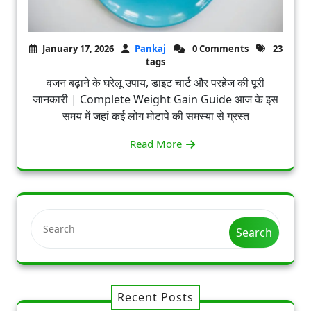
January 17, 2026
Pankaj
0 Comments
23
tags
वजन बढ़ाने के घरेलू उपाय, डाइट चार्ट और परहेज की पूरी
जानकारी | Complete Weight Gain Guide आज के इस
समय में जहां कई लोग मोटापे की समस्या से ग्रस्त
Read More
Search
Recent Posts