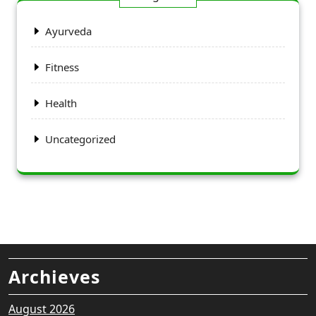
Ayurveda
Fitness
Health
Uncategorized
Archieves
August 2026