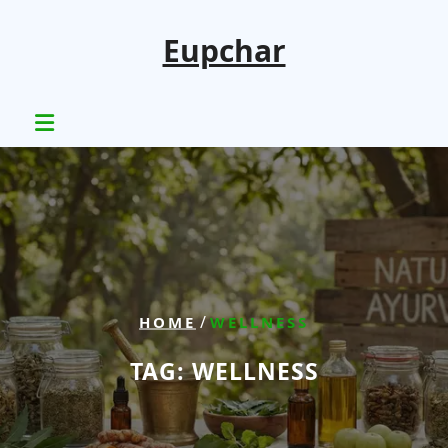
Skip
to
Eupchar
content
/
HOME
WELLNESS
TAG:
WELLNESS