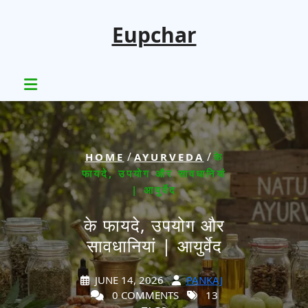
Skip
to
Eupchar
content
/
/
HOME
AYURVEDA
के
फायदे, उपयोग और सावधानियां
| आयुर्वेद
के फायदे, उपयोग और
सावधानियां | आयुर्वेद
JUNE 14, 2026
PANKAJ
0 COMMENTS
13