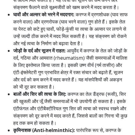
से आराम मिल सकता है। यह त्वचा की सूजन को कम करने और
संक्रमण फैलाने वाले सूक्ष्मजीवों को खत्म करने में मदद करता है।
घावों और अल्सर को भरने में मददगार:
करण्ज में व्रणशोधक (घाव साफ
करने वाला) और व्रणरोपक (घाव भरने वाला) गुण होते हैं। इसके तेल
या पेस्ट को कटे हुए घावों, फोड़े-फुंसी या त्वचा के अल्सर पर लगाने से
उन्हें जल्दी ठीक करने में मदद मिल सकती है। यह संक्रमण को रोकने
और नई त्वचा के निर्माण को बढ़ावा देता है।
जोड़ों के दर्द और सूजन में राहत:
आयुर्वेद में करण्ज के तेल को जोड़ों के
दर्द, गठिया और आमवात (rheumatism) जैसी समस्याओं में मालिश
के लिए इस्तेमाल किया जाता है। इसकी उष्ण वीर्य (गर्म तासीर) और
एंटी-इंफ्लेमेटरी गुण प्रभावित क्षेत्र में रक्त संचार को बढ़ाते हैं, सूजन
और दर्द को कम करने में मदद करते हैं। यह मांसपेशियों की अकड़न
को भी दूर कर सकता है।
बालों और सिर की त्वचा के लिए:
करण्ज का तेल डैंड्रफ (रूसी), सिर
की खुजली और जूँ जैसी समस्याओं में भी उपयोगी हो सकता है। इसके
एंटीफंगल और एंटीबैक्टीरियल गुण सिर की त्वचा को स्वस्थ रखने और
संक्रमण को दूर करने में मदद करते हैं, जिससे बालों का गिरना भी कुछ
हद तक कम हो सकता है।
कृमिनाशक (Anti-helminthic):
पारंपरिक रूप से, करण्ज के