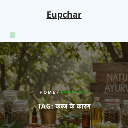
Skip
to
Eupchar
content
/
HOME
कब्ज के कारण
TAG:
कब्ज के कारण