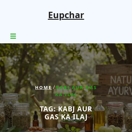
Skip
to
Eupchar
content
/
HOME
KABJ AUR GAS
KA ILAJ
TAG:
KABJ AUR
GAS KA ILAJ